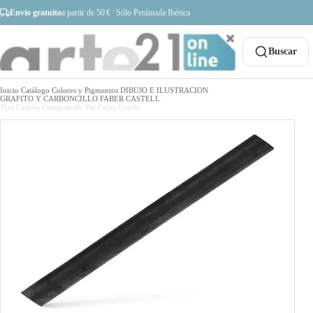
Envío gratuito
a partir de 50 € · Sólo Península Ibérica
Buscar
Inicio
/
Catálogo
/
Colores y Pigmentos
/
DIBUJO E ILUSTRACION
/
GRAFITO Y CARBONCILLO
/
FABER CASTELL
/
Tiza Carbón Comprimido Pitt Faber Castell