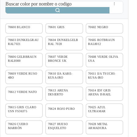
Buscar color por nombre o codigo
70600 BLANCO
70601 GRIS
70602 NEGRO
70603 DUNKELGRAU
70604 DUNKELGELB
70605 ROTBRAUN
RAL7021
RAL 7028
RAL8012
70606 GELBBRAUN
70607 VERDE
70608 VERDE OLIVA
RAL8000
BRONCE UK
USA
70609 VERDE RUSO
70610 IJA KARE-
70611 IJA TSUCHI-
4BO
KUSA-IRO
KUSA-IRO
70613 ARENA
70614 IDF GRIS
70612 VERDE NATO
DESIERTO
ARENA ISRAEL
70615 GRIS CLARO
70625 AZUL
70624 ROJO PURO
USN FS36375
ULTRAMAR
70626 CUERO
70627 HUESO
70628 METAL
MARRÓN
ESQUELETO
ARMADURA