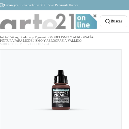
Envío gratuito
a partir de 50 € · Sólo Península Ibérica
Buscar
Inicio
/
Catálogo
/
Colores y Pigmentos
/
MODELISMO Y AEROGRAFÍA
/
PINTURA PARA MODELISMO Y AEROGRAFÍA
/
VALLEJO
/
SURFACE PRIMER VALLEJO 17ml.