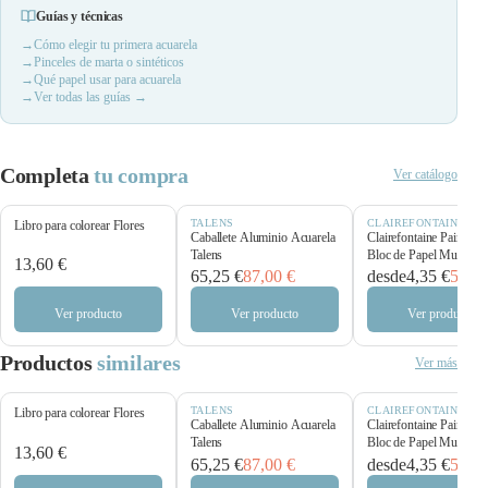
Guías y técnicas
Cómo elegir tu primera acuarela
Pinceles de marta o sintéticos
Qué papel usar para acuarela
Ver todas las guías →
Completa
tu compra
Ver catálogo
TALENS
CLAIREFONTAINE
Libro para colorear Flores
Caballete Aluminio Acuarela
Clairefontaine Paint’O
Talens
Bloc de Papel Multitécn
13,60 €
250 g/m²
65,25 €
87,00 €
desde
4,35 €
5,80 
Ver producto
Ver producto
Ver producto
Productos
similares
Ver más
TALENS
CLAIREFONTAINE
Libro para colorear Flores
Caballete Aluminio Acuarela
Clairefontaine Paint’O
Talens
Bloc de Papel Multitécn
13,60 €
250 g/m²
65,25 €
87,00 €
desde
4,35 €
5,80 