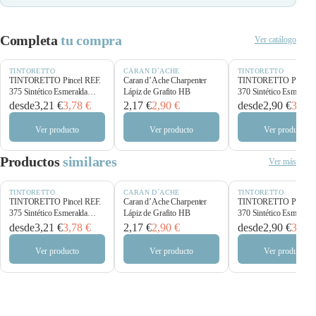
Completa
tu compra
Ver catálogo
TINTORETTO
CARAN D´ACHE
TINTORETTO
TINTORETTO Pincel REF.
Caran d’Ache Charpenter
TINTORETTO Pincel 
375 Sintético Esmeralda
Lápiz de Grafito HB
370 Sintético Esmerald
Plano
Redondo
desde
3,21 €
3,78 €
2,17 €
2,90 €
desde
2,90 €
3,41 
Ver producto
Ver producto
Ver producto
Productos
similares
Ver más
TINTORETTO
CARAN D´ACHE
TINTORETTO
TINTORETTO Pincel REF.
Caran d’Ache Charpenter
TINTORETTO Pincel 
375 Sintético Esmeralda
Lápiz de Grafito HB
370 Sintético Esmerald
Plano
Redondo
desde
3,21 €
3,78 €
2,17 €
2,90 €
desde
2,90 €
3,41 
Ver producto
Ver producto
Ver producto