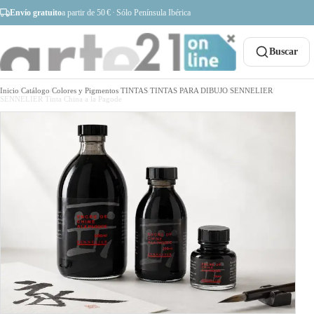
Envío gratuito
a partir de 50 € · Sólo Península Ibérica
Buscar
Inicio
/
Catálogo
/
Colores y Pigmentos
/
TINTAS
/
TINTAS PARA DIBUJO
/
SENNELIER
/
SENNELIER Tinta China a la Pagode