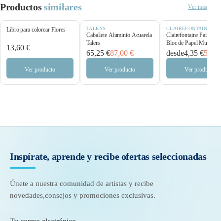
Productos
similares
Ver más
TALENS
CLAIREFONTAINE
Libro para colorear Flores
Caballete Aluminio Acuarela
Clairefontaine Paint’O
Talens
Bloc de Papel Multitécn
13,60 €
250 g/m²
65,25 €
87,00 €
desde
4,35 €
5,80 
Ver producto
Ver producto
Ver producto
Inspírate, aprende y recibe
ofertas seleccionadas
Únete a nuestra comunidad de artistas y recibe
novedades,
consejos y promociones exclusivas.