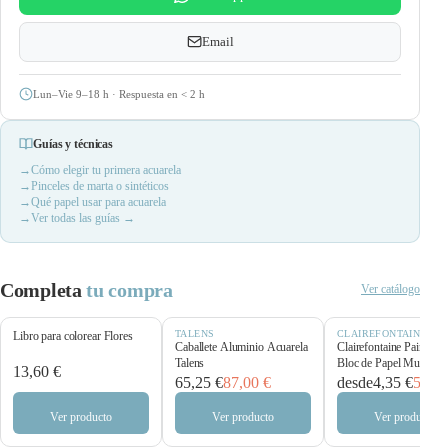
Email
Lun–Vie 9–18 h · Respuesta en
<
2 h
Guías y técnicas
Cómo elegir tu primera acuarela
Pinceles de marta o sintéticos
Qué papel usar para acuarela
Ver todas las guías →
Completa
tu compra
Ver catálogo
TALENS
CLAIREFONTAINE
Libro para colorear Flores
Caballete Aluminio Acuarela
Clairefontaine Paint’O
Talens
Bloc de Papel Multitécn
13,60 €
250 g/m²
65,25 €
87,00 €
desde
4,35 €
5,80 
Ver producto
Ver producto
Ver producto