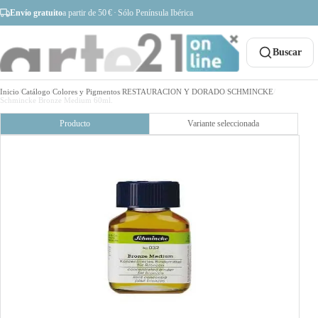
Envío gratuito
a partir de 50 € · Sólo Península Ibérica
Buscar
Inicio
/
Catálogo
/
Colores y Pigmentos
/
RESTAURACION Y DORADO
/
SCHMINCKE
/
Schmincke Bronze Medium 60ml.
Producto
Variante seleccionada