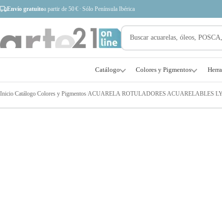
Envío gratuito
a partir de 50 € · Sólo Península Ibérica
Catálogo
Colores y Pigmentos
Herr
Inicio
/
Catálogo
/
Colores y Pigmentos
/
ACUARELA
/
ROTULADORES ACUARELABLES
/
L