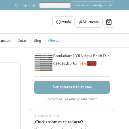
Compra segura
Seleccionar idioma
Asesoramiento
Ayuda
Mi cuenta
arcas
Guías
Blog
Ofertas
Rotuladores LYRA Aqua Brush Duo
desde
1,83 €
2,44 €
-
25
%
Ver colores y formatos
Selecciona una variante para añadir
ASESORAMIENTO
¿Dudas sobre este producto?