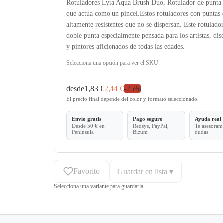
Rotuladores Lyra Aqua Brush Duo, Rotulador de punta 
que actúa como un pincel.Estos rotuladores con puntas 
altamente resistentes que no se dispersan. Este rotulador
doble punta especialmente pensada para los artistas, di
y pintores aficionados de todas las edades.
Selecciona una opción para ver el SKU
desde
1,83 €
2,44 €
-
25
%
El precio final depende del color y formato seleccionado.
Envío gratis
Pago seguro
Ayuda real
Desde 50 € en
Redsys, PayPal,
Te asesoramo
Península
Bizum
dudas
Favorito
Guardar en lista ▾
Selecciona una variante para guardarla.