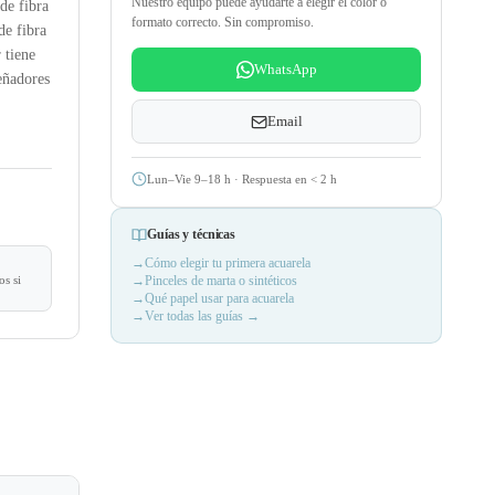
Nuestro equipo puede ayudarte a elegir el color o
de fibra
formato correcto. Sin compromiso.
de fibra
 tiene
WhatsApp
señadores
Email
Lun–Vie 9–18 h · Respuesta en
<
2 h
Guías y técnicas
Cómo elegir tu primera acuarela
s si
Pinceles de marta o sintéticos
Qué papel usar para acuarela
Ver todas las guías →