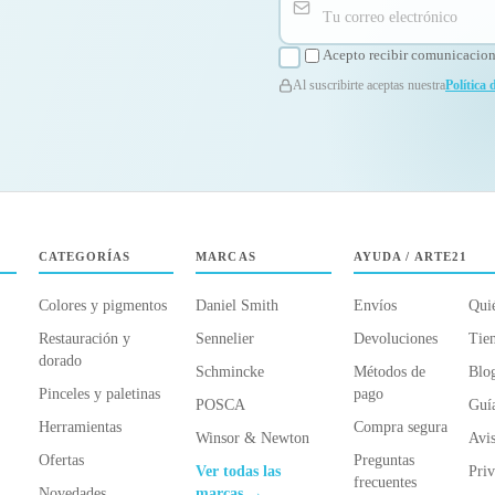
Acepto recibir comunicacione
Al suscribirte aceptas nuestra
Política 
CATEGORÍAS
MARCAS
AYUDA / ARTE21
Colores y pigmentos
Daniel Smith
Envíos
Qui
Restauración y
Sennelier
Devoluciones
Tien
dorado
Schmincke
Métodos de
Blo
Pinceles y paletinas
pago
POSCA
Guí
Herramientas
Compra segura
Winsor & Newton
Avis
Ofertas
Preguntas
Ver todas las
Priv
frecuentes
Novedades
marcas →