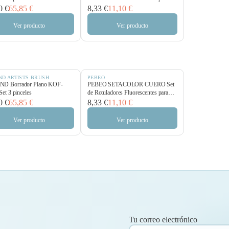
Piel
0 €
65,85 €
8,33 €
11,10 €
Ver producto
Ver producto
ND ARTISTS BRUSH
PEBEO
D Borrador Plano KOF-
PEBEO SETACOLOR CUERO Set
Set 3 pinceles
de Rotuladores Fluorescentes para
Piel
0 €
65,85 €
8,33 €
11,10 €
Ver producto
Ver producto
Tu correo electrónico