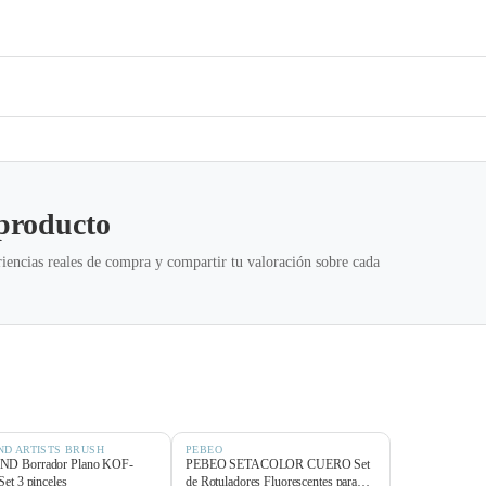
 producto
iencias reales de compra y compartir tu valoración sobre cada
ND ARTISTS BRUSH
PEBEO
D Borrador Plano KOF-
PEBEO SETACOLOR CUERO Set
Set 3 pinceles
de Rotuladores Fluorescentes para