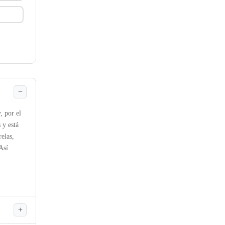
, por el
 y está
elas,
Así