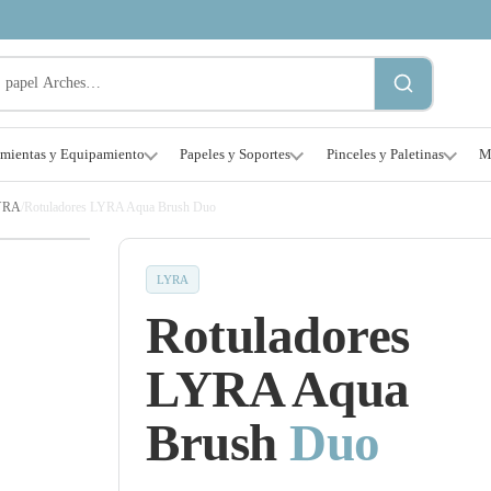
amientas y Equipamiento
Papeles y Soportes
Pinceles y Paletinas
M
YRA
/
Rotuladores LYRA Aqua Brush Duo
LYRA
Rotuladores
LYRA Aqua
Brush
Duo