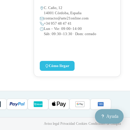
C. Caño, 12
14001 Córdoba, España
contacto@arte21online.com
+34 957 48 47 41
Lun – Vie: 09:00–14:00
Sáb: 09:30–13:30 · Dom: cerrado
Cómo llegar
Ayuda
Aviso legal
·
Privacidad
·
Cookies
·
Condiciones de compra