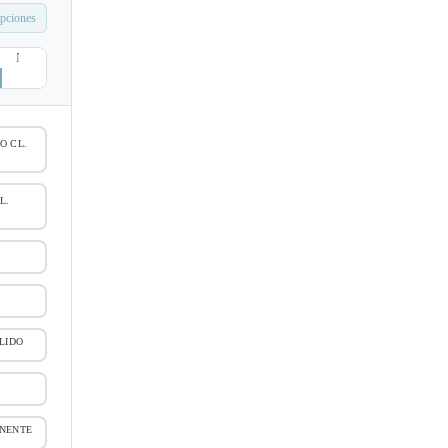
pciones
O CL.
L.
LIDO
NENTE