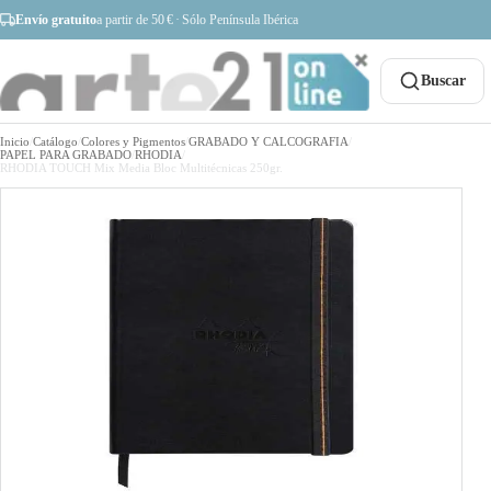
Envío gratuito
a partir de 50 € · Sólo Península Ibérica
Buscar
Inicio
/
Catálogo
/
Colores y Pigmentos
/
GRABADO Y CALCOGRAFIA
/
PAPEL PARA GRABADO
/
RHODIA
/
RHODIA TOUCH Mix Media Bloc Multitécnicas 250gr.