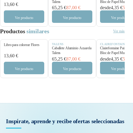
Talens
Bloc de Papel Multitécn
13,60 €
250 g/m²
65,25 €
87,00 €
desde
4,35 €
5,80 
Ver producto
Ver producto
Ver producto
Productos
similares
Ver más
TALENS
CLAIREFONTAINE
Libro para colorear Flores
Caballete Aluminio Acuarela
Clairefontaine Paint’O
Talens
Bloc de Papel Multitécn
13,60 €
250 g/m²
65,25 €
87,00 €
desde
4,35 €
5,80 
Ver producto
Ver producto
Ver producto
Inspírate, aprende y recibe
ofertas seleccionadas