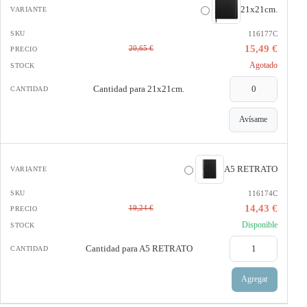
21x21cm.
116177C
15,49 €
20,65 €
Agotado
Cantidad para
21x21cm.
Avísame
A5 RETRATO
116174C
14,43 €
19,24 €
Disponible
Cantidad para
A5 RETRATO
Agregar