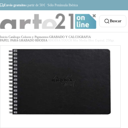
Envío gratuito
a partir de 50 € · Sólo Península Ibérica
Buscar
Inicio
/
Catálogo
/
Colores y Pigmentos
/
GRABADO Y CALCOGRAFIA
/
PAPEL PARA GRABADO
/
RHODIA
/
RHODIA TOUCH Mix Media Bloc Espiral. 250gr.