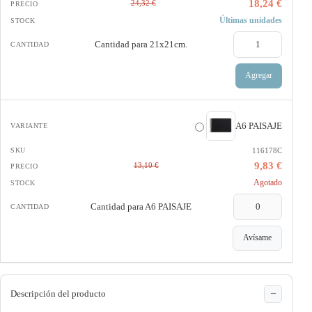
18,24 €
24,32 €
Últimas unidades
Cantidad para
21x21cm.
Agregar
A6 PAISAJE
116178C
9,83 €
13,10 €
Agotado
Cantidad para
A6 PAISAJE
Avísame
Descripción del producto