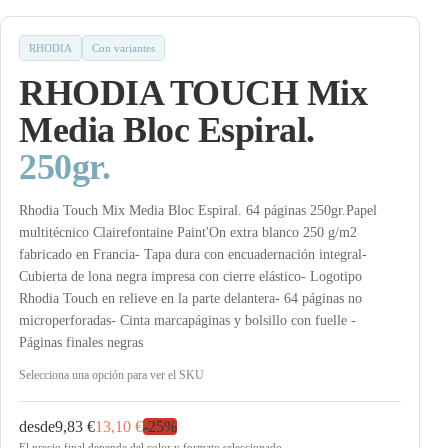
RHODIA
Con variantes
RHODIA TOUCH Mix
Media Bloc Espiral.
250gr.
Rhodia Touch Mix Media Bloc Espiral. 64 páginas 250gr.Papel
multitécnico Clairefontaine Paint'On extra blanco 250 g/m2
fabricado en Francia- Tapa dura con encuadernación integral-
Cubierta de lona negra impresa con cierre elástico- Logotipo
Rhodia Touch en relieve en la parte delantera- 64 páginas no
microperforadas- Cinta marcapáginas y bolsillo con fuelle -
Páginas finales negras
Selecciona una opción para ver el SKU
desde
9,83 €
13,10 €
-
25
%
El precio final depende del color y formato seleccionado.