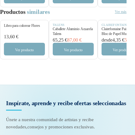
Productos
similares
Ver más
TALENS
CLAIREFONTAINE
Libro para colorear Flores
Caballete Aluminio Acuarela
Clairefontaine Paint’O
Talens
Bloc de Papel Multitécn
13,60 €
250 g/m²
65,25 €
87,00 €
desde
4,35 €
5,80 
Ver producto
Ver producto
Ver producto
Inspírate, aprende y recibe
ofertas seleccionadas
Únete a nuestra comunidad de artistas y recibe
novedades,
consejos y promociones exclusivas.