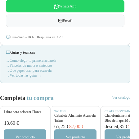
WhatsApp
Email
Lun–Vie 9–18 h · Respuesta en
<
2 h
Guías y técnicas
Cómo elegir tu primera acuarela
Pinceles de marta o sintéticos
Qué papel usar para acuarela
Ver todas las guías →
Completa
tu compra
Ver catálogo
TALENS
CLAIREFONTAINE
Libro para colorear Flores
Caballete Aluminio Acuarela
Clairefontaine Paint’O
Talens
Bloc de Papel Multitécn
13,60 €
250 g/m²
65,25 €
87,00 €
desde
4,35 €
5,80 
Ver producto
Ver producto
Ver producto