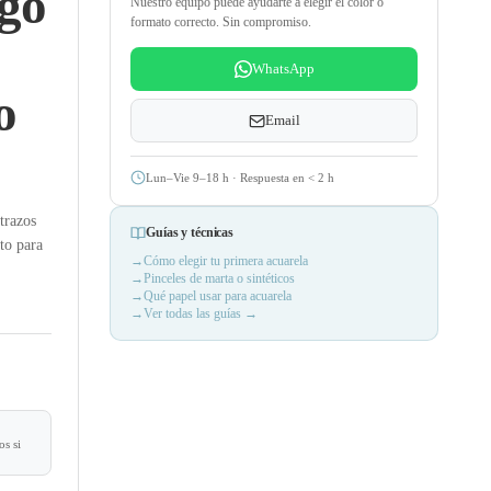
ngo
Nuestro equipo puede ayudarte a elegir el color o
formato correcto. Sin compromiso.
WhatsApp
o
Email
Lun–Vie 9–18 h · Respuesta en
<
2 h
trazos
Guías y técnicas
to para
Cómo elegir tu primera acuarela
Pinceles de marta o sintéticos
Qué papel usar para acuarela
Ver todas las guías →
s si