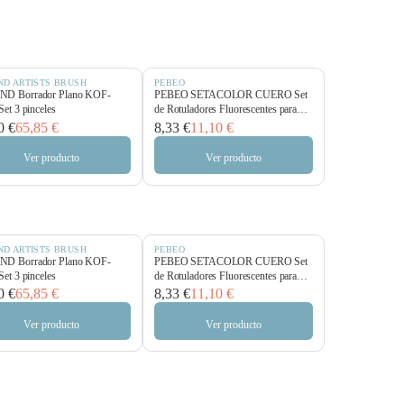
ND ARTISTS BRUSH
PEBEO
D Borrador Plano KOF-
PEBEO SETACOLOR CUERO Set
Set 3 pinceles
de Rotuladores Fluorescentes para
Piel
0 €
65,85 €
8,33 €
11,10 €
Ver producto
Ver producto
ND ARTISTS BRUSH
PEBEO
D Borrador Plano KOF-
PEBEO SETACOLOR CUERO Set
Set 3 pinceles
de Rotuladores Fluorescentes para
Piel
0 €
65,85 €
8,33 €
11,10 €
Ver producto
Ver producto