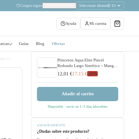
Compra segura
Seleccionar idioma
Asesoramiento
Ayuda
Mi cuenta
arcas
Guías
Blog
Ofertas
mero 12
Princeton Aqua Elite Pincel
Redondo Largo Sintético – Mango
Corto Serie 4850LR Numero 12
12,01 €
17,15 €
-
30
%
Añadir al carrito
Disponible
· envío en 1–3 días laborables
ASESORAMIENTO
¿Dudas sobre este producto?