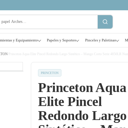
amientas y Equipamiento
Papeles y Soportes
Pinceles y Paletinas
M
ETON
/
Princeton Aqua Elite Pincel Redondo Largo Sintético – Mango Corto Serie 4850LR Nu
PRINCETON
Princeton Aqua
Elite Pincel
Redondo Largo