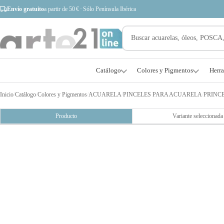
Envío gratuito
a partir de 50 € · Sólo Península Ibérica
Catálogo
Colores y Pigmentos
Herr
Inicio
/
Catálogo
/
Colores y Pigmentos
/
ACUARELA
/
PINCELES PARA ACUARELA
/
PRINC
Producto
Variante seleccionada