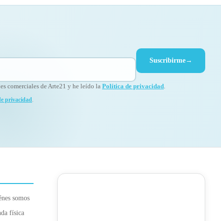
Suscribirme
→
s comerciales de Arte21 y he leído la
Política de privacidad
.
de privacidad
.
énes somos
da física