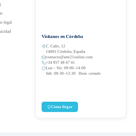
g
as
o legal
acidad
Visítanos en Córdoba
C. Caño, 12
14001 Córdoba, España
contacto@arte21online.com
+34 957 48 47 41
Lun – Vie: 09:00–14:00
Sáb: 09:30–13:30 · Dom: cerrado
Cómo llegar