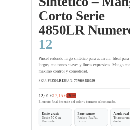
Sintético – Ma
Corto Serie
4850LR Numer
12
Pincel redondo largo sintético para acuarela. Ideal para 
largos, contornos suaves y líneas expresivas. Mango cor
máximo control y comodidad.
SKU:
P4850LR12
EAN:
757063486059
12,01 €
17,15 €
-
30
%
El precio final depende del color y formato seleccionado.
Envío gratis
Pago seguro
Ayuda real
Desde 50 € en
Redsys, PayPal,
Te asesoramo
Península
Bizum
dudas