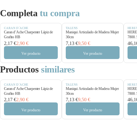
Completa
tu compra
CARAN D´ACHE
TALENS
HERE
Caran d’Ache Charpenter Lápiz de
Maniqui Articulado de Madera Mujer
HEREN
Grafito HB
30cm
7800. 
2,17 €
2,90 €
7,13 €
9,50 €
46,1
Ver producto
Ver producto
Productos
similares
CARAN D´ACHE
TALENS
HERE
Caran d’Ache Charpenter Lápiz de
Maniqui Articulado de Madera Mujer
HEREN
Grafito HB
30cm
7800. 
2,17 €
2,90 €
7,13 €
9,50 €
46,1
Ver producto
Ver producto