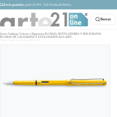
Envío gratuito
a partir de 50 € · Sólo Península Ibérica
Buscar
Inicio
/
Catálogo
/
Colores y Pigmentos
/
PLUMAS, ROTULADORES Y BOLÍGRAFOS
/
PLUMAS DE CALIGRAFÍA Y ESTILOGRÁFICAS
/
LAMY
/
Pluma Lamy Safari Amarillo 018