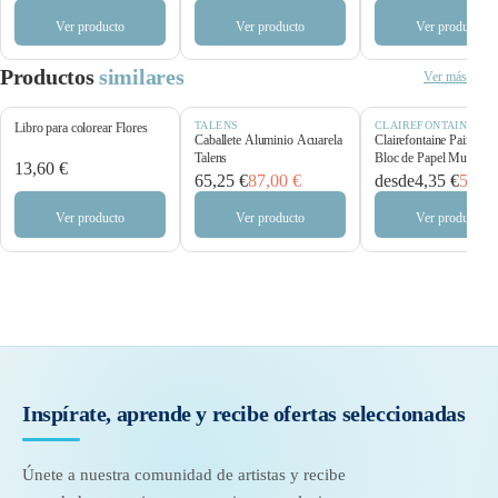
Ver producto
Ver producto
Ver producto
Productos
similares
Ver más
TALENS
CLAIREFONTAINE
Libro para colorear Flores
Caballete Aluminio Acuarela
Clairefontaine Paint’O
Talens
Bloc de Papel Multitécn
13,60 €
250 g/m²
65,25 €
87,00 €
desde
4,35 €
5,80 
Ver producto
Ver producto
Ver producto
Inspírate, aprende y recibe
ofertas seleccionadas
Únete a nuestra comunidad de artistas y recibe