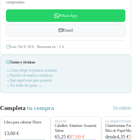
compromiso.
WhatsApp
Email
Lun–Vie 9–18 h · Respuesta en
<
2 h
Guías y técnicas
Cómo elegir tu primera acuarela
Pinceles de marta o sintéticos
Qué papel usar para acuarela
Ver todas las guías →
Completa
tu compra
Ver catálogo
TALENS
CLAIREFONTAINE
Libro para colorear Flores
Caballete Aluminio Acuarela
Clairefontaine Paint’O
Talens
Bloc de Papel Multitécn
13,60 €
250 g/m²
65,25 €
87,00 €
desde
4,35 €
5,80 