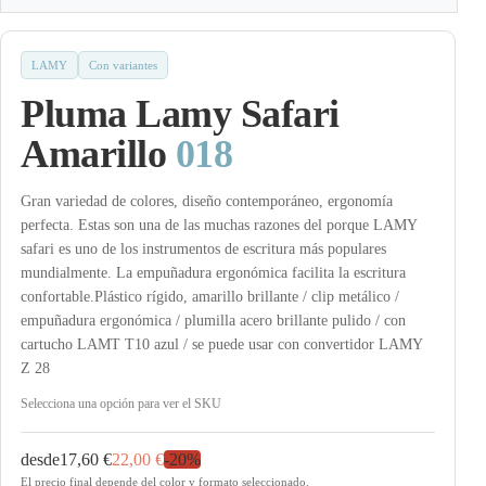
LAMY
Con variantes
Pluma Lamy Safari
Amarillo
018
Gran variedad de colores, diseño contemporáneo, ergonomía
perfecta. Estas son una de las muchas razones del porque LAMY
safari es uno de los instrumentos de escritura más populares
mundialmente. La empuñadura ergonómica facilita la escritura
confortable.Plástico rígido, amarillo brillante / clip metálico /
empuñadura ergonómica / plumilla acero brillante pulido / con
cartucho LAMT T10 azul / se puede usar con convertidor LAMY
Z 28
Selecciona una opción para ver el SKU
desde
17,60 €
22,00 €
-
20
%
El precio final depende del color y formato seleccionado.