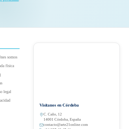
énes somos
da física
g
as
o legal
acidad
Visítanos en Córdoba
C. Caño, 12
14001 Córdoba, España
contacto@arte21online.com