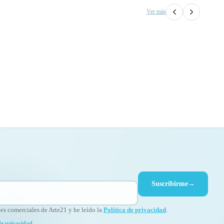
Ver más
Suscribirme
→
s comerciales de Arte21 y he leído la
Política de privacidad
.
de privacidad
.