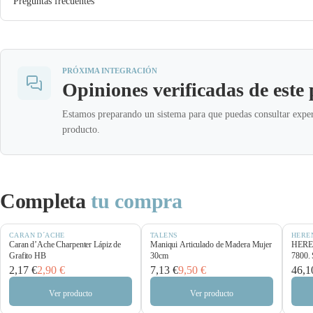
Preguntas frecuentes
PRÓXIMA INTEGRACIÓN
Opiniones verificadas de este
Estamos preparando un sistema para que puedas consultar exper
producto.
Completa
tu compra
CARAN D´ACHE
TALENS
HERE
Caran d’Ache Charpenter Lápiz de
Maniqui Articulado de Madera Mujer
HEREN
Grafito HB
30cm
7800. 
2,17 €
2,90 €
7,13 €
9,50 €
46,1
Ver producto
Ver producto