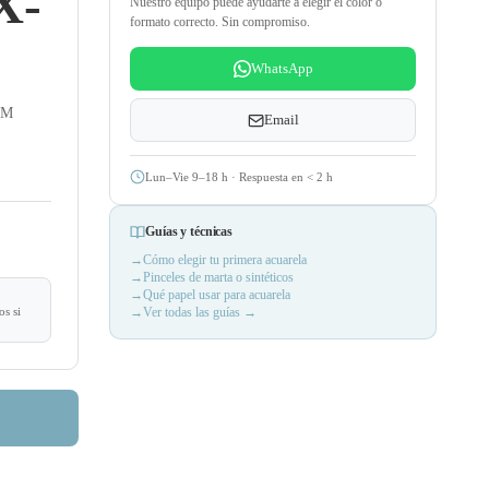
X-
Nuestro equipo puede ayudarte a elegir el color o
formato correcto. Sin compromiso.
WhatsApp
UM
Email
Lun–Vie 9–18 h · Respuesta en
<
2 h
Guías y técnicas
Cómo elegir tu primera acuarela
Pinceles de marta o sintéticos
Qué papel usar para acuarela
s si
Ver todas las guías →