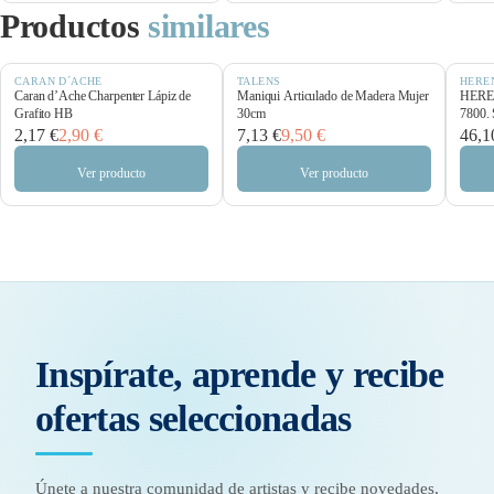
Productos
similares
CARAN D´ACHE
TALENS
HERE
Caran d’Ache Charpenter Lápiz de
Maniqui Articulado de Madera Mujer
HEREN
Grafito HB
30cm
7800. 
2,17 €
2,90 €
7,13 €
9,50 €
46,1
Ver producto
Ver producto
Inspírate, aprende y recibe
ofertas seleccionadas
Únete a nuestra comunidad de artistas y recibe novedades,