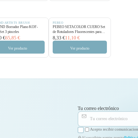
ND ARTISTS BRUSH
PEBEO
D Borrador Plano KOF-
PEBEO SETACOLOR CUERO Set
Set 3 pinceles
de Rotuladores Fluorescentes para
Piel
0 €
65,85 €
8,33 €
11,10 €
Ver producto
Ver producto
Tu correo electrónico
Acepto recibir comunicacione
Al suscribirte aceptas nuestra
Política 