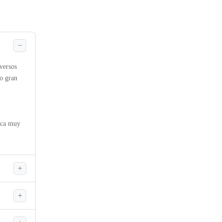
iversos
o gran
tica muy