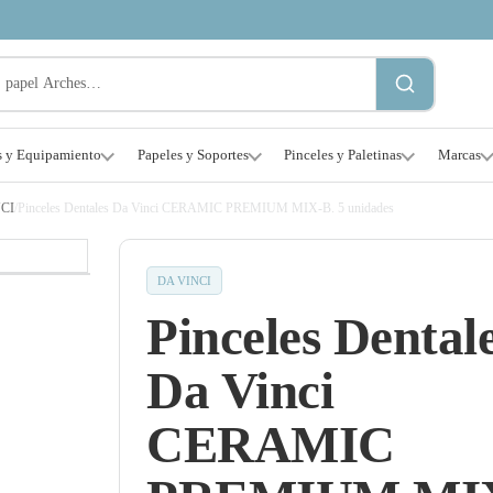
s y Equipamiento
Papeles y Soportes
Pinceles y Paletinas
Marcas
CI
/
Pinceles Dentales Da Vinci CERAMIC PREMIUM MIX-B. 5 unidades
DA VINCI
Pinceles Dental
Da Vinci
CERAMIC