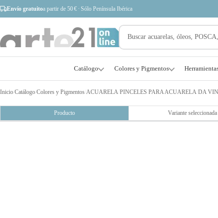
Envío gratuito
a partir de 50 € · Sólo Península Ibérica
Catálogo
Colores y Pigmentos
Herramienta
Inicio
/
Catálogo
/
Colores y Pigmentos
/
ACUARELA
/
PINCELES PARA ACUARELA
/
DA VIN
Producto
Variante seleccionada