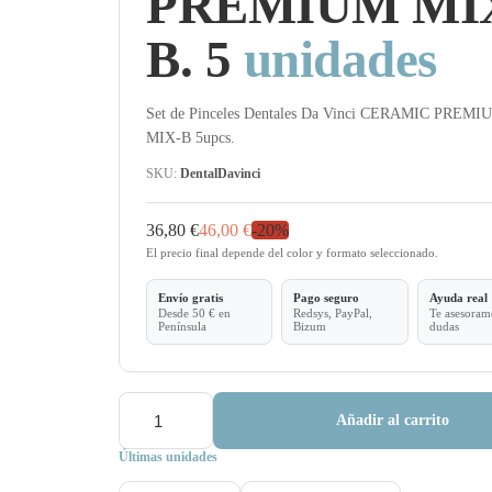
PREMIUM MI
B. 5
unidades
Set de Pinceles Dentales Da Vinci CERAMIC PREMI
MIX-B 5upcs.
SKU:
DentalDavinci
36,80 €
46,00 €
-
20
%
El precio final depende del color y formato seleccionado.
Envío gratis
Pago seguro
Ayuda real
Desde 50 € en
Redsys, PayPal,
Te asesoramo
Península
Bizum
dudas
Añadir al carrito
Últimas unidades