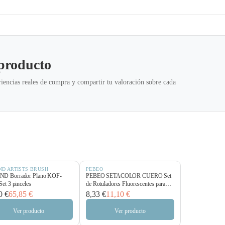
 producto
iencias reales de compra y compartir tu valoración sobre cada
ND ARTISTS BRUSH
PEBEO
D Borrador Plano KOF-
PEBEO SETACOLOR CUERO Set
Set 3 pinceles
de Rotuladores Fluorescentes para
Piel
0 €
65,85 €
8,33 €
11,10 €
Ver producto
Ver producto