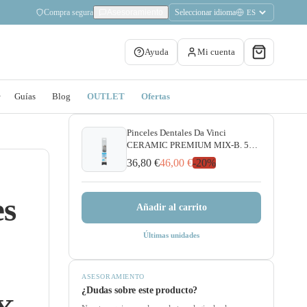
Compra segura
Seleccionar idioma
Asesoramiento
Ayuda
Mi cuenta
Guías
Blog
OUTLET
Ofertas
Pinceles Dentales Da Vinci
CERAMIC PREMIUM MIX-B. 5
unidades
36,80 €
46,00 €
-
20
%
es
Añadir al carrito
Últimas unidades
ASESORAMIENTO
¿Dudas sobre este producto?