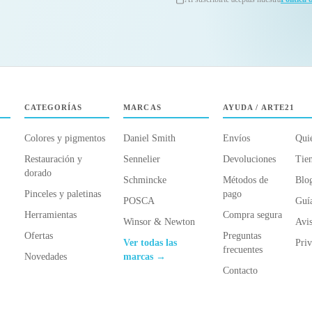
CATEGORÍAS
MARCAS
AYUDA / ARTE21
Colores y pigmentos
Daniel Smith
Envíos
Qui
Restauración y
Sennelier
Devoluciones
Tien
dorado
Schmincke
Métodos de
Blo
Pinceles y paletinas
pago
POSCA
Guí
Herramientas
Compra segura
Winsor & Newton
Avis
Ofertas
Preguntas
Ver todas las
Priv
frecuentes
Novedades
marcas →
Contacto