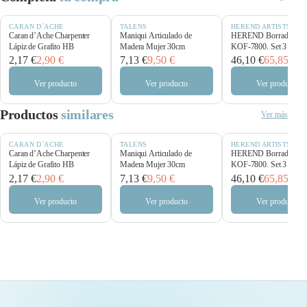
CARAN D´ACHE
TALENS
HEREND ARTISTS BR
Caran d’Ache Charpenter
Maniqui Articulado de
HEREND Borrador Pla
Lápiz de Grafito HB
Madera Mujer 30cm
KOF-7800. Set 3 pince
2,17 €
2,90 €
7,13 €
9,50 €
46,10 €
65,85 €
Ver producto
Ver producto
Ver producto
Productos
similares
Ver más
CARAN D´ACHE
TALENS
HEREND ARTISTS BR
Caran d’Ache Charpenter
Maniqui Articulado de
HEREND Borrador Pla
Lápiz de Grafito HB
Madera Mujer 30cm
KOF-7800. Set 3 pince
2,17 €
2,90 €
7,13 €
9,50 €
46,10 €
65,85 €
Ver producto
Ver producto
Ver producto