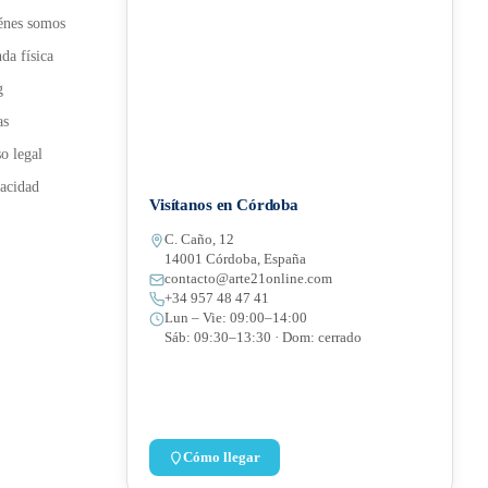
énes somos
da física
g
as
o legal
acidad
Visítanos en Córdoba
C. Caño, 12
14001 Córdoba, España
contacto@arte21online.com
+34 957 48 47 41
Lun – Vie: 09:00–14:00
Sáb: 09:30–13:30 · Dom: cerrado
Cómo llegar