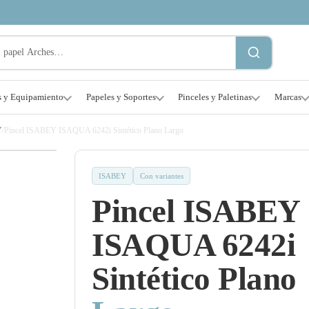
s y Equipamiento
Papeles y Soportes
Pinceles y Paletinas
Marcas
Y
/
Pincel ISABEY ISAQUA 6242i Sintético Plano Largo
ISABEY
Con variantes
Pincel ISABEY
ISAQUA 6242i
Sintético Plano