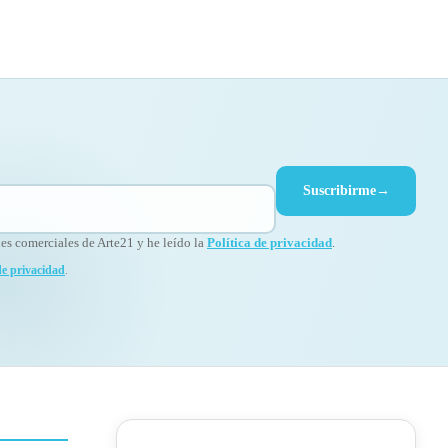
Suscribirme
→
s comerciales de Arte21 y he leído la
Política de privacidad
.
de privacidad
.