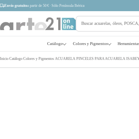
Envío gratuito
a partir de 50 € · Sólo Península Ibérica
Catálogo
Colores y Pigmentos
Herramienta
Inicio
/
Catálogo
/
Colores y Pigmentos
/
ACUARELA
/
PINCELES PARA ACUARELA
/
ISABE