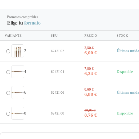
Formatos comprables
Elige tu
formato
VARIANTE
SKU
PRECIO
STOCK
7,50 €
2
Últimas unid
6242I.02
6,00 €
7,80 €
4
Disponible
6242I.04
6,24 €
8,60 €
6
Últimas unid
6242I.06
6,88 €
10,95 €
8
Disponible
6242I.08
8,76 €