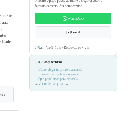
Nuestro equipo puede ayudarte a elegir el color o
formato correcto. Sin compromiso.
intética
WhatsApp
s una
s de
Email
ntes
esidades
Lun–Vie 9–18 h · Respuesta en
<
2 h
Guías y técnicas
Cómo elegir tu primera acuarela
Pinceles de marta o sintéticos
Qué papel usar para acuarela
Ver todas las guías →
s si