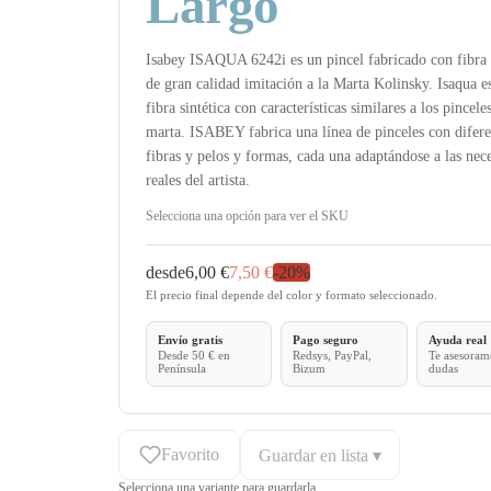
Largo
Isabey ISAQUA 6242i es un pincel fabricado con fibra s
de gran calidad imitación a la Marta Kolinsky. Isaqua e
fibra sintética con características similares a los pincele
marta. ISABEY fabrica una línea de pinceles con difere
fibras y pelos y formas, cada una adaptándose a las nec
reales del artista.
Selecciona una opción para ver el SKU
desde
6,00 €
7,50 €
-
20
%
El precio final depende del color y formato seleccionado.
Envío gratis
Pago seguro
Ayuda real
Desde 50 € en
Redsys, PayPal,
Te asesoramo
Península
Bizum
dudas
Favorito
Guardar en lista ▾
Selecciona una variante para guardarla.