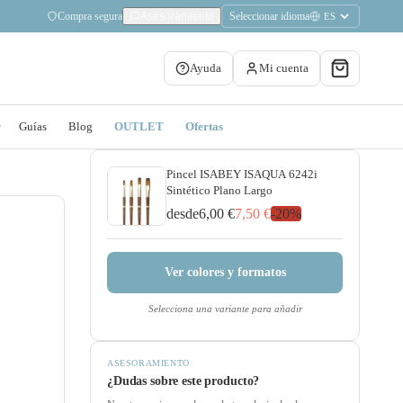
Compra segura
Seleccionar idioma
Asesoramiento
Ayuda
Mi cuenta
Guías
Blog
OUTLET
Ofertas
Pincel ISABEY ISAQUA 6242i
Sintético Plano Largo
desde
6,00 €
7,50 €
-
20
%
Ver colores y formatos
Selecciona una variante para añadir
ASESORAMIENTO
¿Dudas sobre este producto?