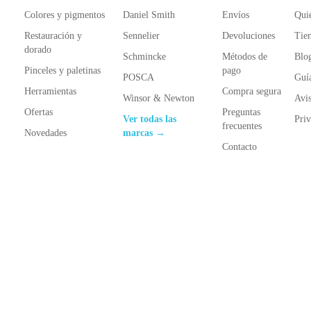
Colores y pigmentos
Daniel Smith
Envíos
Qui
Restauración y
Sennelier
Devoluciones
Tien
dorado
Schmincke
Métodos de
Blo
Pinceles y paletinas
pago
POSCA
Guí
Herramientas
Compra segura
Winsor & Newton
Avis
Ofertas
Preguntas
Ver todas las
Priv
frecuentes
Novedades
marcas →
Contacto