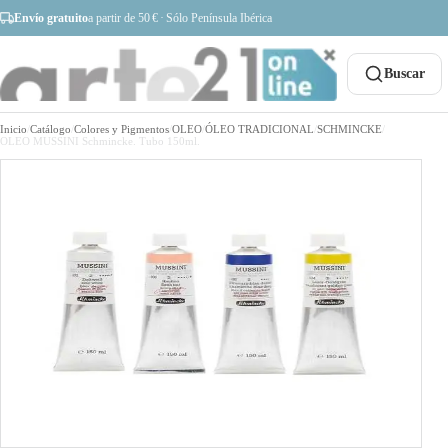
Envío gratuito
a partir de 50 € · Sólo Península Ibérica
Buscar
Inicio
/
Catálogo
/
Colores y Pigmentos
/
OLEO
/
ÓLEO TRADICIONAL
/
SCHMINCKE
/
OLEO MUSSINI Schmincke. Tubo 150ml.