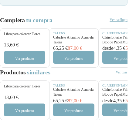
Completa
tu compra
Ver catálogo
TALENS
CLAIREFONTAINE
Libro para colorear Flores
Caballete Aluminio Acuarela
Clairefontaine Paint’O
Talens
Bloc de Papel Multitécn
13,60 €
250 g/m²
65,25 €
87,00 €
desde
4,35 €
5,80 
Ver producto
Ver producto
Ver producto
Productos
similares
Ver más
TALENS
CLAIREFONTAINE
Libro para colorear Flores
Caballete Aluminio Acuarela
Clairefontaine Paint’O
Talens
Bloc de Papel Multitécn
13,60 €
250 g/m²
65,25 €
87,00 €
desde
4,35 €
5,80 
Ver producto
Ver producto
Ver producto