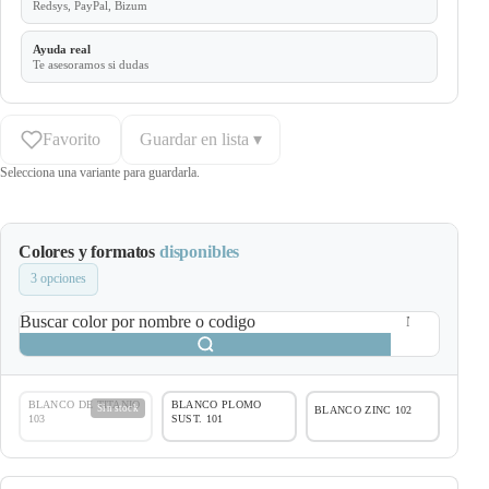
Redsys, PayPal, Bizum
Ayuda real
Te asesoramos si dudas
Favorito
Guardar en lista ▾
Selecciona una variante para guardarla.
Colores y formatos
disponibles
3 opciones
Buscar color por nombre o codigo
BLANCO DE TITANIO
BLANCO PLOMO
Sin stock
BLANCO ZINC 102
103
SUST. 101