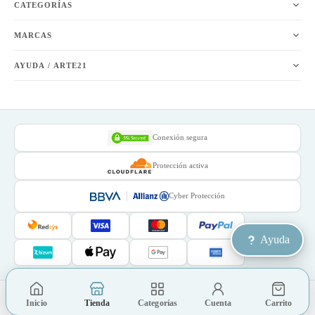
CATEGORÍAS
MARCAS
AYUDA / ARTE21
Conexión segura
Protección activa
Cyber Protección
Ayuda
©
2026
Arte21Online.com · Todos los derechos reservados
Inicio
Tienda
Categorías
Cuenta
Carrito
Aviso legal
·
Privacidad
·
Cookies
·
Condiciones de compra