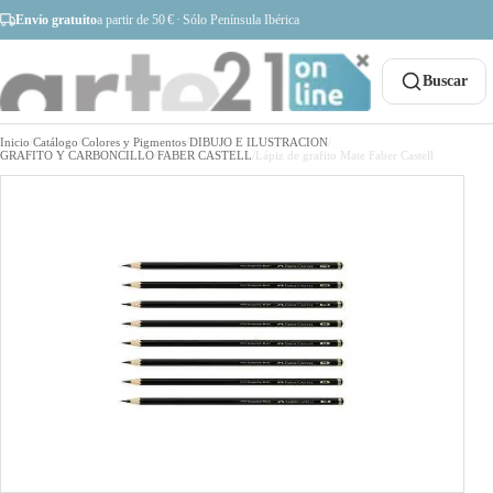
Envío gratuito
a partir de 50 € · Sólo Península Ibérica
Buscar
Inicio
/
Catálogo
/
Colores y Pigmentos
/
DIBUJO E ILUSTRACION
/
GRAFITO Y CARBONCILLO
/
FABER CASTELL
/
Lápiz de grafito Mate Faber Castell