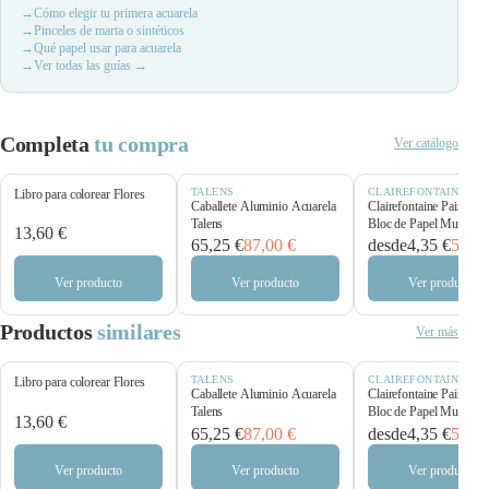
Cómo elegir tu primera acuarela
Pinceles de marta o sintéticos
Qué papel usar para acuarela
Ver todas las guías →
Completa
tu compra
Ver catálogo
TALENS
CLAIREFONTAINE
Libro para colorear Flores
Caballete Aluminio Acuarela
Clairefontaine Paint’O
Talens
Bloc de Papel Multitécn
13,60 €
250 g/m²
65,25 €
87,00 €
desde
4,35 €
5,80 
Ver producto
Ver producto
Ver producto
Productos
similares
Ver más
TALENS
CLAIREFONTAINE
Libro para colorear Flores
Caballete Aluminio Acuarela
Clairefontaine Paint’O
Talens
Bloc de Papel Multitécn
13,60 €
250 g/m²
65,25 €
87,00 €
desde
4,35 €
5,80 
Ver producto
Ver producto
Ver producto