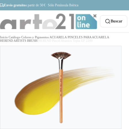
Envío gratuito
a partir de 50 € · Sólo Península Ibérica
Buscar
Inicio
/
Catálogo
/
Colores y Pigmentos
/
ACUARELA
/
PINCELES PARA ACUARELA
/
HEREND ARTISTS BRUSH
/
HEREND Pincel Abanico Tejón EF 2200