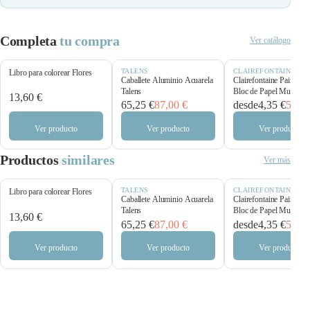
Completa
tu compra
Ver catálogo
TALENS
CLAIREFONTAINE
Libro para colorear Flores
Caballete Aluminio Acuarela
Clairefontaine Paint’O
Talens
Bloc de Papel Multitécn
13,60 €
250 g/m²
65,25 €
87,00 €
desde
4,35 €
5,80 
Ver producto
Ver producto
Ver producto
Productos
similares
Ver más
TALENS
CLAIREFONTAINE
Libro para colorear Flores
Caballete Aluminio Acuarela
Clairefontaine Paint’O
Talens
Bloc de Papel Multitécn
13,60 €
250 g/m²
65,25 €
87,00 €
desde
4,35 €
5,80 
Ver producto
Ver producto
Ver producto