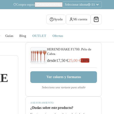
Compra segura
Seleccionar idioma
Asesoramiento
Ayuda
Mi cuenta
Guías
Blog
OUTLET
Ofertas
HEREND HAKE F1700. Pelo de
Cabra.
desde
17,50 €
25,00 €
-
30
%
KE
Ver colores y formatos
Selecciona una variante para añadir
ASESORAMIENTO
¿Dudas sobre este producto?