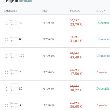
Elige tu
formato
VARIANTE
SKU
PRECIO
STOCK
33,85 €
40
Disponible
F1700-40
23,70 €
44,30 €
60
Últimas u
F1700-60
31,01 €
62,00 €
100
Últimas u
F1700-100
43,40 €
25,00 €
25
Agotado
F1700-25
17,50 €
54,60 €
80
Disponible
F1700-80
38,22 €
29,50 €
30
Agotado
F1700-30
20,65 €