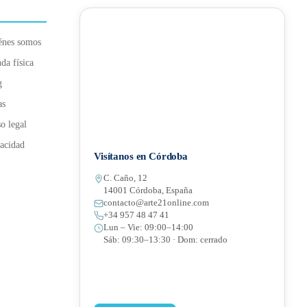
énes somos
da física
g
as
o legal
acidad
Visítanos en Córdoba
C. Caño, 12
14001 Córdoba, España
contacto@arte21online.com
+34 957 48 47 41
Lun – Vie: 09:00–14:00
Sáb: 09:30–13:30 · Dom: cerrado