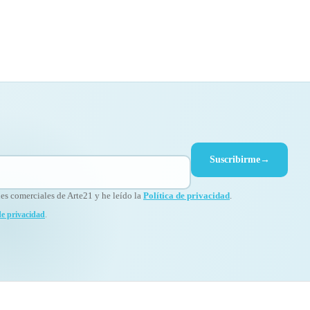
Suscribirme
→
s comerciales de Arte21 y he leído la
Política de privacidad
.
de privacidad
.