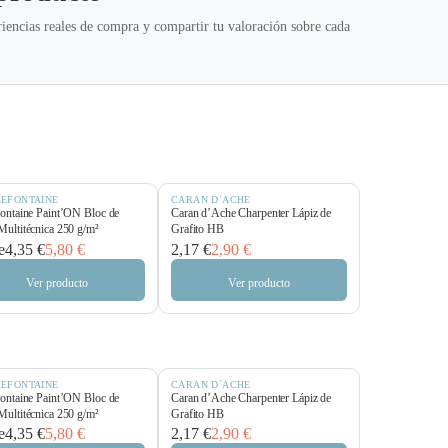
iencias reales de compra y compartir tu valoración sobre cada
REFONTAINE
CARAN D´ACHE
fontaine Paint’ON Bloc de
Caran d’Ache Charpenter Lápiz de
Multitécnica 250 g/m²
Grafito HB
e
4,35 €
5,80 €
2,17 €
2,90 €
Ver producto
Ver producto
REFONTAINE
CARAN D´ACHE
fontaine Paint’ON Bloc de
Caran d’Ache Charpenter Lápiz de
Multitécnica 250 g/m²
Grafito HB
e
4,35 €
5,80 €
2,17 €
2,90 €