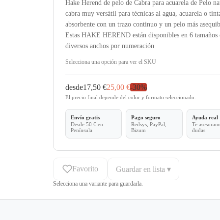
Hake Herend de pelo de Cabra para acuarela de Pelo na
cabra muy versátil para técnicas al agua, acuarela o tin
absorbente con un trazo continuo y un pelo más asequib
Estas HAKE HEREND están disponibles en 6 tamaños 
diversos anchos por numeración
Selecciona una opción para ver el SKU
desde
17,50 €
25,00 €
-
30
%
El precio final depende del color y formato seleccionado.
Envío gratis
Pago seguro
Ayuda real
Desde 50 € en
Redsys, PayPal,
Te asesoramo
Península
Bizum
dudas
Favorito
Guardar en lista ▾
Selecciona una variante para guardarla.