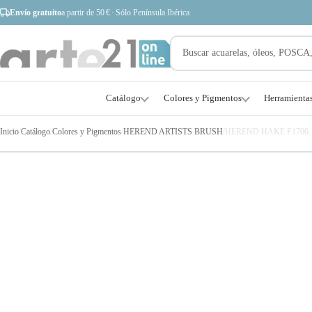
Envío gratuito
a partir de 50 € · Sólo Península Ibérica
Catálogo
Colores y Pigmentos
Herramienta
Inicio
/
Catálogo
/
Colores y Pigmentos
/
HEREND ARTISTS BRUSH
/
HEREND HAKE F1700. Pe