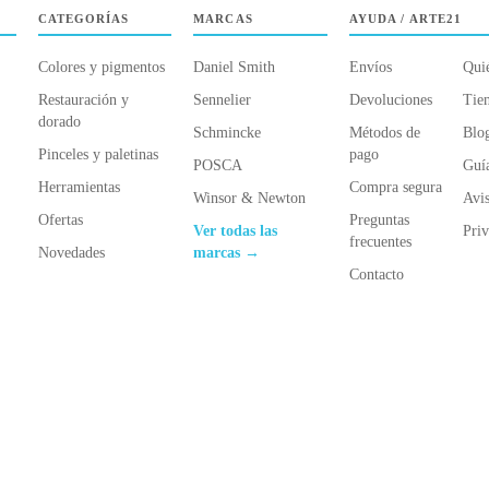
CATEGORÍAS
MARCAS
AYUDA / ARTE21
Colores y pigmentos
Daniel Smith
Envíos
Qui
Restauración y
Sennelier
Devoluciones
Tien
dorado
Schmincke
Métodos de
Blo
Pinceles y paletinas
pago
POSCA
Guí
Herramientas
Compra segura
Winsor & Newton
Avis
Ofertas
Preguntas
Ver todas las
Priv
frecuentes
Novedades
marcas →
Contacto