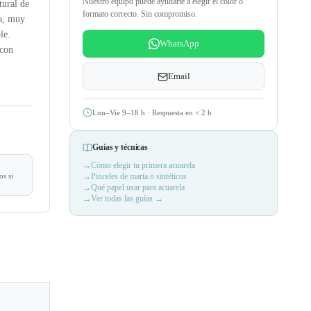
Nuestro equipo puede ayudarte a elegir el color o
tural de
formato correcto. Sin compromiso.
ta, muy
le.
WhatsApp
con
Email
Lun–Vie 9–18 h · Respuesta en
<
2 h
Guías y técnicas
Cómo elegir tu primera acuarela
s si
Pinceles de marta o sintéticos
Qué papel usar para acuarela
Ver todas las guías →