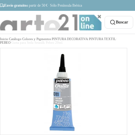
Envío gratuito
a partir de 50 € · Sólo Península Ibérica
Buscar
Inicio
/
Catálogo
/
Colores y Pigmentos
/
PINTURA DECORATIVA
/
PINTURA TEXTIL
/
PEBEO
/
Gutta para Seda Setasilk Pebeo 20ml.