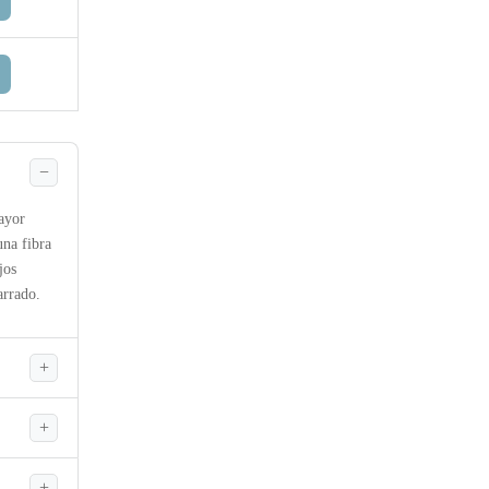
mayor
una fibra
jos
arrado.