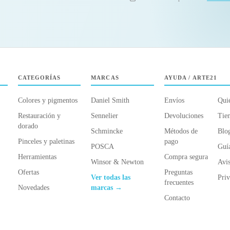
CATEGORÍAS
MARCAS
AYUDA / ARTE21
Colores y pigmentos
Daniel Smith
Envíos
Qui
Restauración y
Sennelier
Devoluciones
Tien
dorado
Schmincke
Métodos de
Blo
Pinceles y paletinas
pago
POSCA
Guí
Herramientas
Compra segura
Winsor & Newton
Avis
Ofertas
Preguntas
Ver todas las
Priv
frecuentes
Novedades
marcas →
Contacto