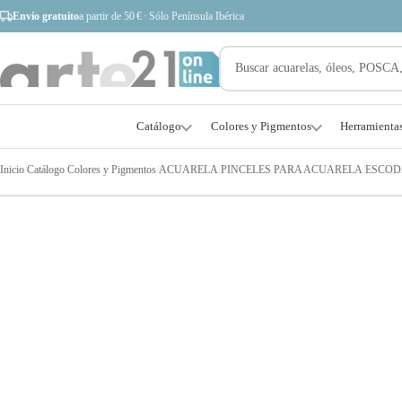
Envío gratuito
a partir de 50 € · Sólo Península Ibérica
Catálogo
Colores y Pigmentos
Herramienta
Inicio
/
Catálogo
/
Colores y Pigmentos
/
ACUARELA
/
PINCELES PARA ACUARELA
/
ESCOD