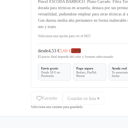
Pincel ESCODA BARROCO. Plano Carrado. Fibra Tor
dorada para técnicas en acuarela, destaca por sus presta
versatilidad, pudiendose emplear para otras técnicas al 
Con dureza media-alta permanece en forma inalterable 
uso y trazo.
Selecciona una opción para ver el SKU
desde
4,53 €
5,66 €
-
20
%
El precio final depende del color y formato seleccionado.
Envío gratis
Pago seguro
Ayuda real
Desde 50 € en
Redsys, PayPal,
Te asesoramo
Península
Bizum
dudas
Favorito
Guardar en lista ▾
Selecciona una variante para guardarla.