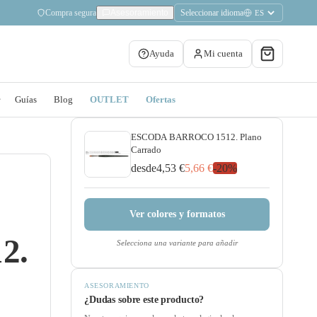
Compra segura
Seleccionar idioma
Asesoramiento
Ayuda
Mi cuenta
Guías
Blog
OUTLET
Ofertas
ESCODA BARROCO 1512. Plano
Carrado
desde
4,53 €
5,66 €
-
20
%
Ver colores y formatos
2.
Selecciona una variante para añadir
ASESORAMIENTO
¿Dudas sobre este producto?