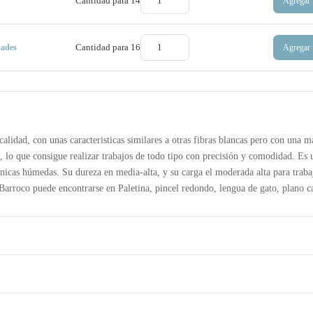
Cantidad para
14
Agregar
Cantidad para
16
Agregar
dades
calidad, con unas caracteristicas similares a otras fibras blancas pero con una 
 lo que consigue realizar trabajos de todo tipo con precisión y comodidad. Es 
ecnicas húmedas. Su dureza en media-alta, y su carga el moderada alta para traba
Barroco puede encontrarse en Paletina, pincel redondo, lengua de gato, plano c