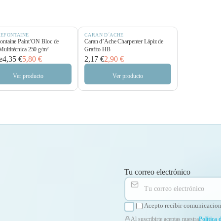
REFONTAINE
CARAN D´ACHE
fontaine Paint’ON Bloc de
Caran d’Ache Charpenter Lápiz de
Multitécnica 250 g/m²
Grafito HB
e
4,35 €
5,80 €
2,17 €
2,90 €
Ver producto
Ver producto
Tu correo electrónico
Acepto recibir comunicacione
Al suscribirte aceptas nuestra
Política 