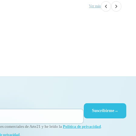
Ver más
Suscribirme
→
s comerciales de Arte21 y he leído la
Política de privacidad
.
de privacidad
.