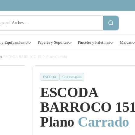
s y Equipamiento
Papeles y Soportes
Pinceles y Paletinas
Marcas
A
/
ESCODA BARROCO 1512. Plano Carrado
ESCODA
Con variantes
ESCODA
BARROCO 151
Plano
Carrado