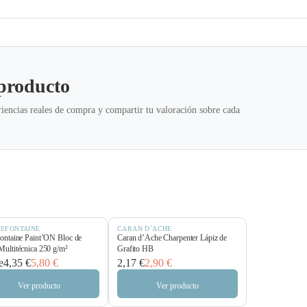
 producto
iencias reales de compra y compartir tu valoración sobre cada
REFONTAINE
CARAN D´ACHE
fontaine Paint’ON Bloc de
Caran d’Ache Charpenter Lápiz de
Multitécnica 250 g/m²
Grafito HB
e
4,35 €
5,80 €
2,17 €
2,90 €
Ver producto
Ver producto