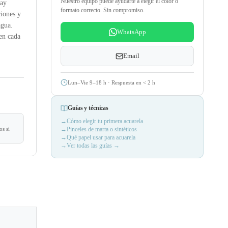
Nuestro equipo puede ayudarte a elegir el color o
ay
formato correcto. Sin compromiso.
ciones y
agua.
WhatsApp
en cada
Email
Lun–Vie 9–18 h · Respuesta en
<
2 h
Guías y técnicas
Cómo elegir tu primera acuarela
s si
Pinceles de marta o sintéticos
Qué papel usar para acuarela
Ver todas las guías →