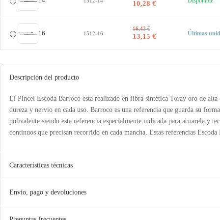
14
Disponible
1512-14
10,28 €
16,43 €
16
Últimas uni
1512-16
13,15 €
Descripción del producto
El Pincel Escoda Barroco esta realizado en fibra sintética Toray oro de alta 
dureza y nervio en cada uso. Barroco es una referencia que guarda su forma,
polivalente siendo esta referencia especialmente indicada para acuarela y t
continuos que precisan recorrido en cada mancha. Estas referencias Escoda 
Características técnicas
Envío, pago y devoluciones
Preguntas frecuentes