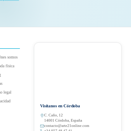
énes somos
da física
g
as
o legal
acidad
Visítanos en Córdoba
C. Caño, 12
14001 Córdoba, España
contacto@arte21online.com