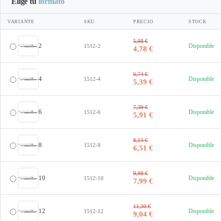
Elige tu
formato
VARIANTE
SKU
PRECIO
STOCK
5,98 €
2
Disponible
1512-2
4,78 €
6,74 €
4
Disponible
1512-4
5,39 €
7,39 €
6
Disponible
1512-6
5,91 €
8,14 €
8
Disponible
1512-8
6,51 €
9,98 €
10
Disponible
1512-10
7,99 €
11,30 €
12
Disponible
1512-12
9,04 €