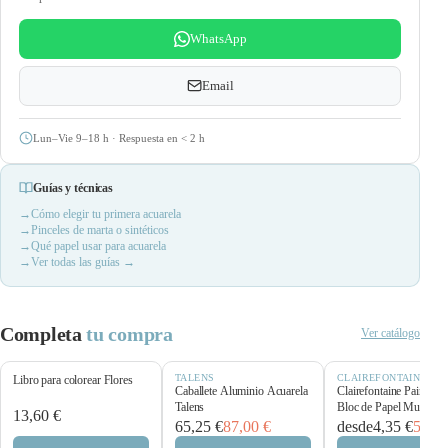
WhatsApp
Email
Lun–Vie 9–18 h · Respuesta en
<
2 h
Guías y técnicas
Cómo elegir tu primera acuarela
Pinceles de marta o sintéticos
Qué papel usar para acuarela
Ver todas las guías →
Completa
tu compra
Ver catálogo
TALENS
CLAIREFONTAINE
Libro para colorear Flores
Caballete Aluminio Acuarela
Clairefontaine Paint’O
Talens
Bloc de Papel Multitécn
13,60 €
250 g/m²
65,25 €
87,00 €
desde
4,35 €
5,80 