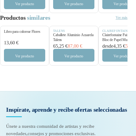
Ver producto
Ver producto
Ver producto
Productos
similares
Ver más
TALENS
CLAIREFONTAINE
Libro para colorear Flores
Caballete Aluminio Acuarela
Clairefontaine Paint’O
Talens
Bloc de Papel Multitécn
13,60 €
250 g/m²
65,25 €
87,00 €
desde
4,35 €
5,80 
Ver producto
Ver producto
Ver producto
Inspírate, aprende y recibe
ofertas seleccionadas
Únete a nuestra comunidad de artistas y recibe
novedades,
consejos y promociones exclusivas.