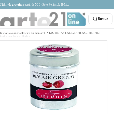
Envío gratuito
a partir de 50 € · Sólo Península Ibérica
Buscar
Inicio
/
Catálogo
/
Colores y Pigmentos
/
TINTAS
/
TINTAS CALIGRAFICAS
/
J. HERBIN
/
Cartuchos Tinta J. Herbin