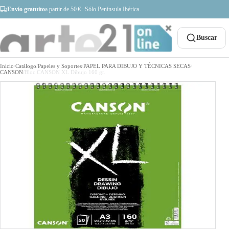
Envío gratuito
a partir de 50 € · Sólo Península Ibérica
Buscar
Inicio
/
Catálogo
/
Papeles y Soportes
/
PAPEL PARA DIBUJO Y TÉCNICAS SECAS
/
CANSON
/
Bloc CANSON XL Dibujo 160 gr.