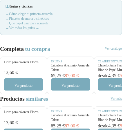
Guías y técnicas
Cómo elegir tu primera acuarela
Pinceles de marta o sintéticos
Qué papel usar para acuarela
Ver todas las guías →
Completa
tu compra
Ver catálogo
TALENS
CLAIREFONTAINE
Libro para colorear Flores
Caballete Aluminio Acuarela
Clairefontaine Paint’O
Talens
Bloc de Papel Multitécn
13,60 €
250 g/m²
65,25 €
87,00 €
desde
4,35 €
5,80 
Ver producto
Ver producto
Ver producto
Productos
similares
Ver más
TALENS
CLAIREFONTAINE
Libro para colorear Flores
Caballete Aluminio Acuarela
Clairefontaine Paint’O
Talens
Bloc de Papel Multitécn
13,60 €
250 g/m²
65,25 €
87,00 €
desde
4,35 €
5,80 